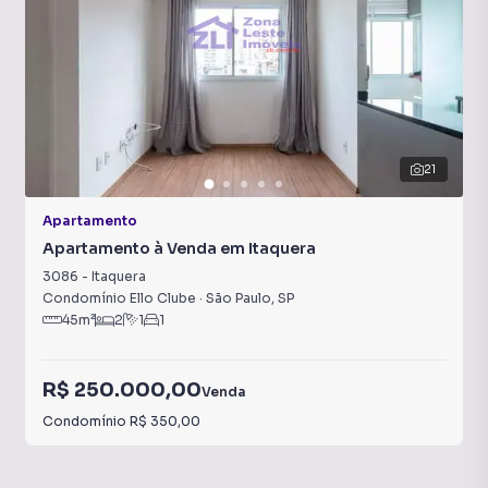
21
Apartamento
Apartamento à Venda em Itaquera
3086
-
Itaquera
Condomínio Ello Clube
·
São Paulo
,
SP
45
m²
2
1
1
R$ 250.000,00
Venda
Condomínio
R$ 350,00