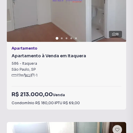
18
Apartamento
Apartamento à Venda em Itaquera
586
-
Itaquera
São Paulo
,
SP
17
m²
1
1
R$ 213.000,00
Venda
Condomínio
R$ 180,00
·
IPTU
R$ 69,00