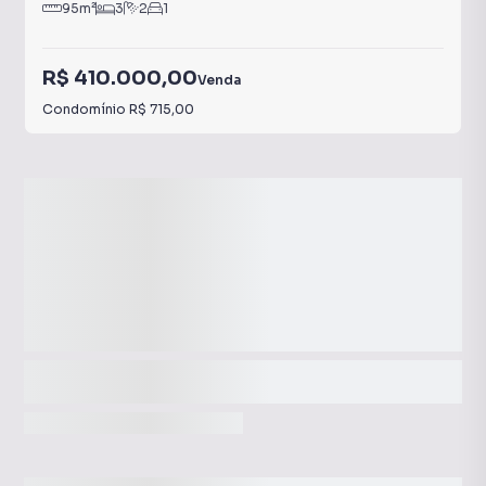
95
m²
3
2
1
R$ 410.000,00
Venda
Condomínio
R$ 715,00