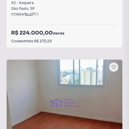
52
-
Itaquera
São Paulo
,
SP
40
m²
2
1
R$ 224.000,00
Venda
Condomínio
R$ 272,23