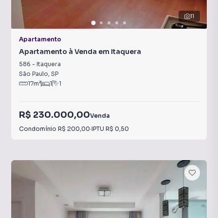
11
Apartamento
Apartamento à Venda em Itaquera
586
-
Itaquera
São Paulo
,
SP
17
m²
1
1
R$ 230.000,00
Venda
Condomínio
R$ 200,00
·
IPTU
R$ 0,50