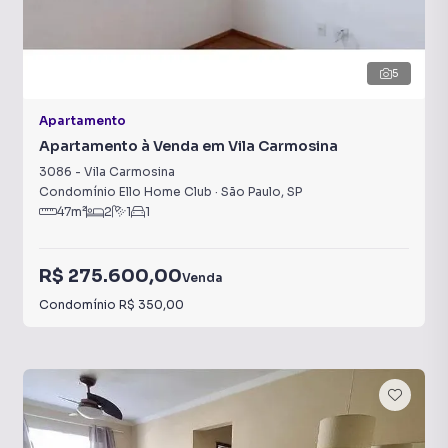
5
Apartamento
Apartamento à Venda em Vila Carmosina
3086
-
Vila Carmosina
Condomínio Ello Home Club
·
São Paulo
,
SP
47
m²
2
1
1
R$ 275.600,00
Venda
Condomínio
R$ 350,00