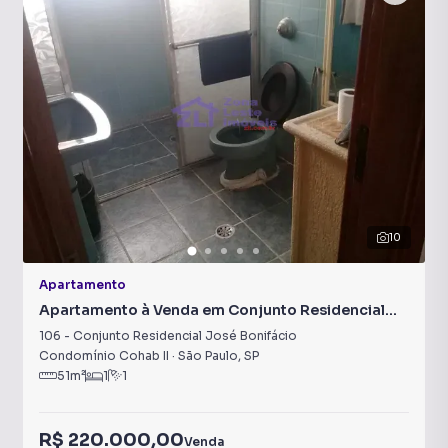
10
Apartamento
Apartamento à Venda em Conjunto Residencial
José Bonifácio
106
-
Conjunto Residencial José Bonifácio
Condomínio Cohab II
·
São Paulo
,
SP
51
m²
1
1
R$ 220.000,00
Venda