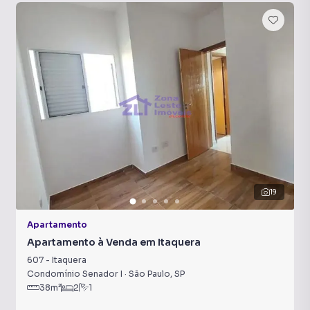
19
Apartamento
Apartamento à Venda em Itaquera
607
-
Itaquera
Condomínio Senador I
·
São Paulo
,
SP
38
m²
2
1