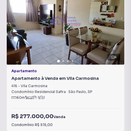
4
Apartamento
Apartamento à Venda em Vila Carmosina
416
-
Vila Carmosina
Condomínio Residencial Safira
·
São Paulo
,
SP
60
m²
2
1
1
R$ 277.000,00
Venda
Condomínio
R$ 515,00