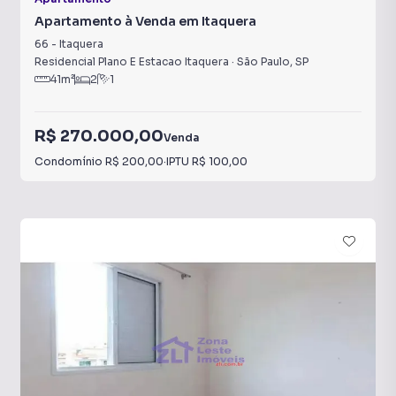
Apartamento à Venda em Itaquera
66
-
Itaquera
Residencial Plano E Estacao Itaquera
·
São Paulo
,
SP
41
m²
2
1
R$ 270.000,00
Venda
Condomínio
R$ 200,00
·
IPTU
R$ 100,00