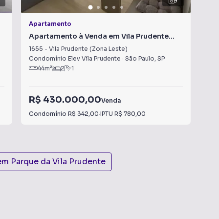
9
Apartamento
Apa
Apartamento à Venda em Vila Prudente
Apa
(Zona Leste)
(Zo
1655
-
Vila Prudente (Zona Leste)
102
Condomínio Elev Vila Prudente
·
São Paulo
,
SP
Con
44
m²
2
1
R$ 430.000,00
R$
Venda
Condomínio
R$ 342,00
·
IPTU
R$ 780,00
Con
 em
Parque da Vila Prudente