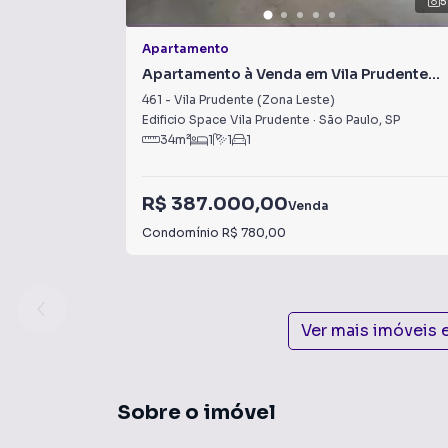
5
Apartamento
Apartamento à Venda em Vila Prudente
(Zona Leste)
461
-
Vila Prudente (Zona Leste)
Edificio Space Vila Prudente
·
São Paulo
,
SP
34
m²
1
1
1
R$ 387.000,00
Venda
Condomínio
R$ 780,00
Ver mais imóveis
Sobre o imóvel