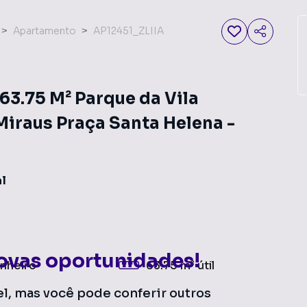
Apartamento
AP12451_ZLIIA
63.75 M² Parque da Vila
Miraus Praça Santa Helena -
al
ovas oportunidades!
nheiro
63.75 m²
útil
el, mas você pode conferir outros