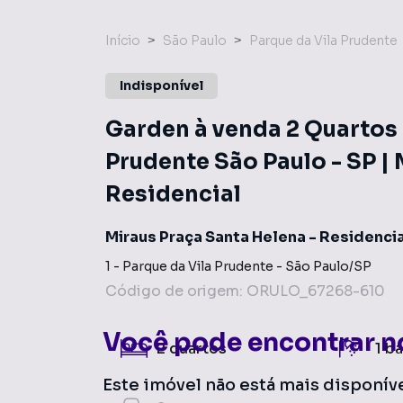
Início
São Paulo
Parque da Vila Prudente
Indisponível
Garden à venda 2 Quartos 
Prudente São Paulo - SP | 
Residencial
Miraus Praça Santa Helena - Residenci
1
-
Parque da Vila Prudente
-
São Paulo
/
SP
Código de origem:
ORULO_67268-610
Você pode encontrar n
2
quartos
1
ba
Este imóvel não está mais disponív