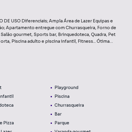
Ampla Área de Lazer Equipas e
ão; Apartamento entregue com Churrasqueira, Forno de
s, Salão gourmet, Sports bar, Brinquedoteca, Quadra, Pet
rta, Piscina adulto e piscina infantil, Fitness... Ótima
notrilho e com Parque Ecológico à sua frente. Ter tudo
Extra Hipermercados 550m; Estação Oratório do
.100m; Mooca Plaza
t
Playground
o bairro Vila Prudente (Zona Leste), em São Paulo. Não
nformações sobre Apartamento em São Paulo? Entre em
Infantil
Piscina
2674-6000.
doteca
Churrasqueira
Bar
rtamentos, casas residenciais e comerciais,
venda ou locação, além de empreendimentos em
e Pizza
Parque
rudente (Zona Leste) e em outras regiões de São Paulo.
 Lazer
Varanda gourmet