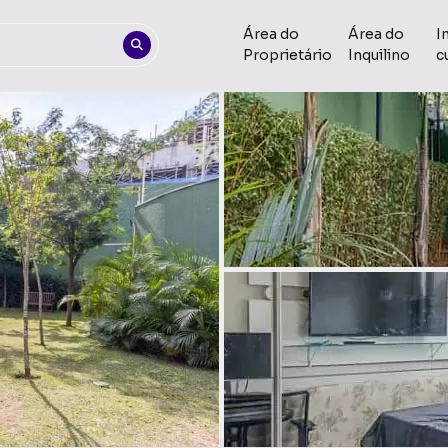
Área do
Área do
I
Proprietário
Inquilino
c