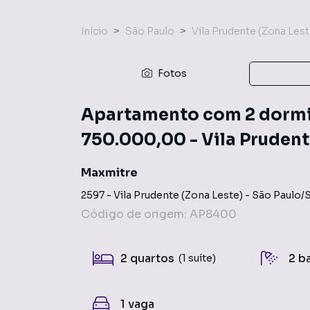
Início
São Paulo
Vila Prudente (Zona Lest
Fotos
Apartamento com 2 dormit
750.000,00 - Vila Prudent
Maxmitre
2597
-
Vila Prudente (Zona Leste)
-
São Paulo
/
Código de origem:
AP8400
2
quartos
2
b
(1 suíte)
1
vaga