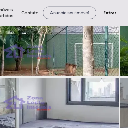
móveis
Contato
Entrar
Anuncie seu imóvel
urtidos