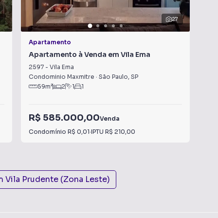
27
Apartamento
Apa
Apartamento à Venda em Vila Ema
Apa
2597
-
Vila Ema
672
Condominio Maxmitre
·
São Paulo
,
SP
São
59
m²
2
1
1
R$ 585.000,00
R$
Venda
Condomínio
R$ 0,01
·
IPTU
R$ 210,00
Con
m
Vila Prudente (Zona Leste)