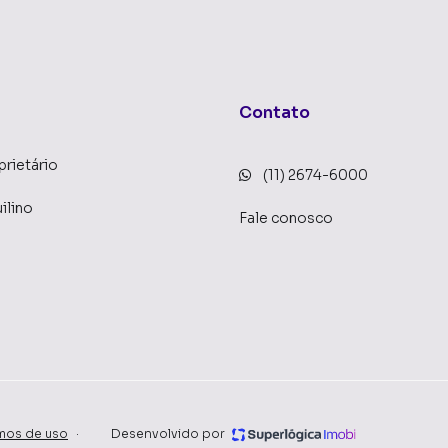
Contato
prietário
(11) 2674-6000
ilino
Fale conosco
mos de uso
·
Desenvolvido por