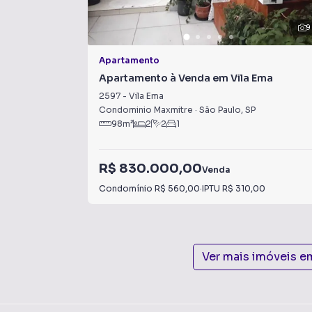
9
Apartamento
Apartamento à Venda em Vila Ema
2597
-
Vila Ema
Condominio Maxmitre
·
São Paulo
,
SP
98
m²
2
2
1
R$ 830.000,00
Venda
Condomínio
R$ 560,00
·
IPTU
R$ 310,00
Ver mais imóveis e