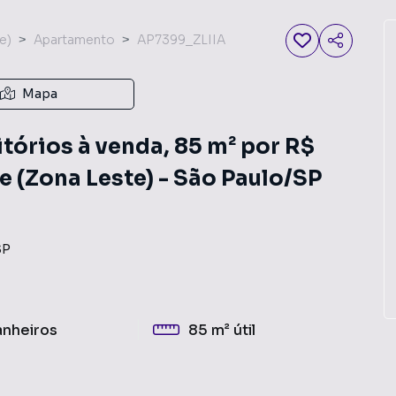
e)
Apartamento
AP7399_ZLIIA
Mapa
órios à venda, 85 m² por R$
e (Zona Leste) - São Paulo/SP
SP
anheiros
85 m²
útil